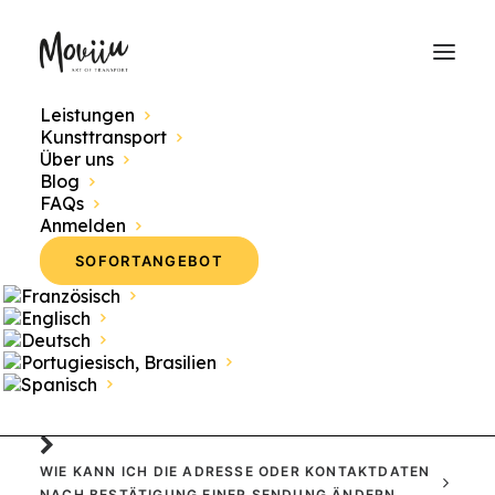
Leistungen
Kunsttransport
Tracking meines
Über uns
Blog
Transports
FAQs
Anmelden
SOFORTANGEBOT
WAS PASSIERT NACH BESTÄTIGUNG UND ZAHLUNG
DER SENDUNG? WAS SIND DIE NÄCHSTEN
SCHRITTE?
WIE KANN ICH DIE ADRESSE ODER KONTAKTDATEN
NACH BESTÄTIGUNG EINER SENDUNG ÄNDERN