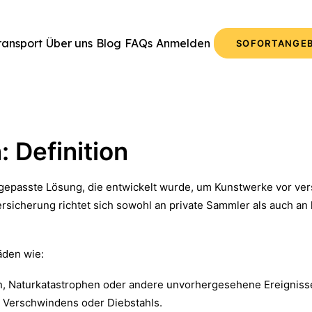
ransport
Über uns
Blog
FAQs
Anmelden
SOFORTANGE
 Definition
gepasste Lösung, die entwickelt wurde, um Kunstwerke vor vers
rsicherung richtet sich sowohl an private Sammler als auch an k
äden wie:
 Naturkatastrophen oder andere unvorhergesehene Ereigniss
s Verschwindens oder Diebstahls.