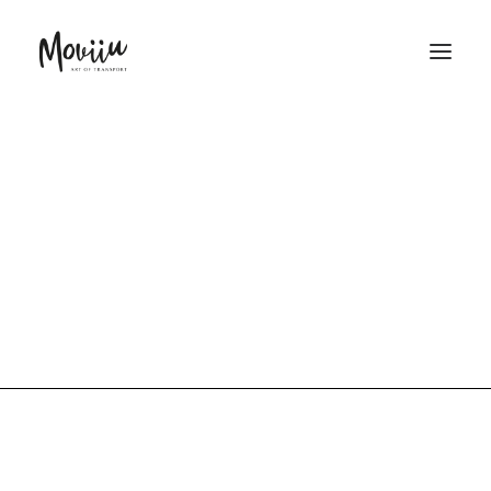
La logística de
obras de arte es
PRESUPUESTO INSTANTÁNEO
un Arte.
Embalaje y